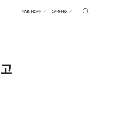
MAIN HOME
CAREERS
공고