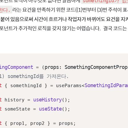
컴포넌트 로직이 아무것도 없다면 깔끔하게
somethingId가
라는 요건을 만족하기 위한 코드((1)번부터 (3)번 주석이 표
한다.
에 붙어 있음으로써 시간이 흐르거나 작업자가 바뀌어도 요건을 지
포넌트가 추가적인 로직을 갖지 않기는 어렵습니다. 결국 코드는
ingComponent
props: SomethingComponentProp
 = (
(1) somethingId를 가져온다.
t
SomethingIdPara
 { somethingId } = useParams<
t
useHistory
 history = 
();

t
useState
 someState = 
();

t
 { prop1, prop2 } = props;
