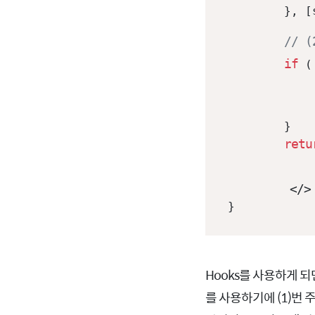
	}, [somethingId]);

// 
if
 (
	}

retu
		// ...원래 그리려는 
</>
}
Hooks를 사용하게 되면
를 사용하기에 (1)번 