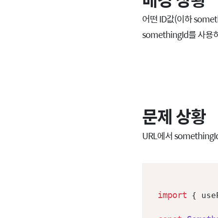
어떤 ID값(이하 some
somethingId를 
문제 상황
URL에서 somethi
import
 { use