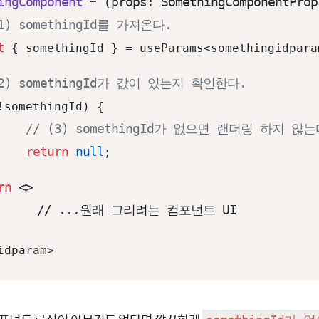
ingComponent
props: SomethingComponentProp
 = (
(1) somethingId를 가져온다.
t
 { somethingId } = useParams<somethingidparam
(2) somethingId가 값이 있는지 확인한다.
!somethingId) {

// (3) somethingId가 없으면 랜더링 하지 않는
return
null
;

rn
<>
컴포넌트 UI

idparam>