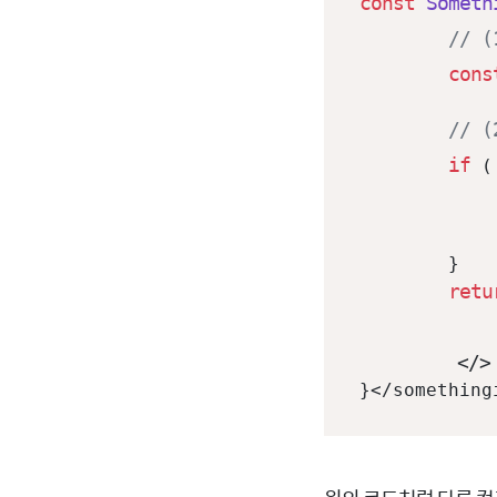
const
Someth
// 
cons
// 
if
 (
	}

retu
		// ...원래 그리려는 
</>
}</something