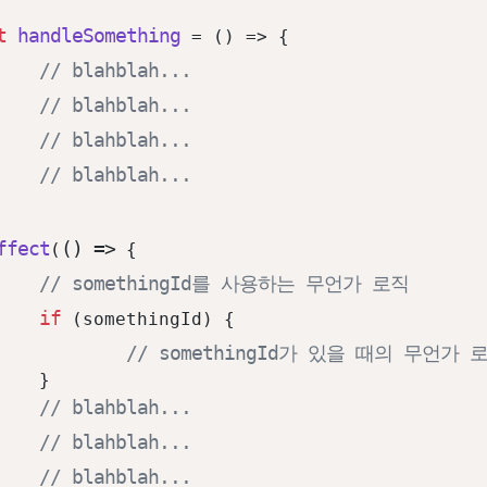
t
handleSomething
 = (
) => {

// blahblah...
// blahblah...
// blahblah...
// blahblah...
ffect
() =>
(
 {

// somethingId를 사용하는 무언가 로직
if
 (somethingId) {

// somethingId가 있을 때의 무언가 


// blahblah...
// blahblah...
// blahblah...