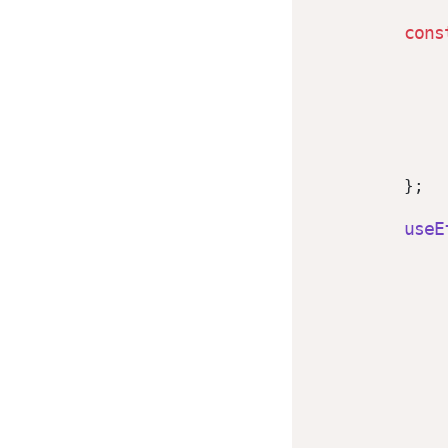
cons
	};

useE
		}