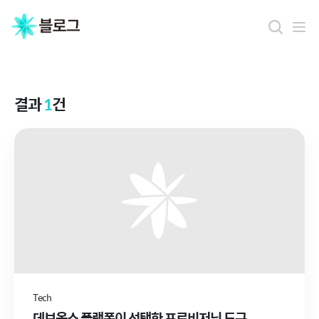
결
과
결과
1
건
Tech
데브옵스 플랫폼이 선택한 프로비저닝 도구