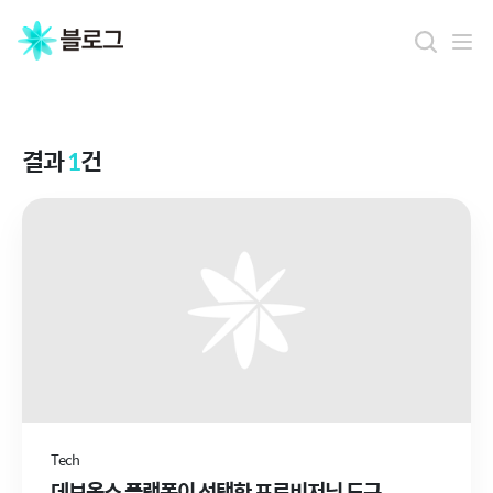
결
과
결과
1
건
Tech
데브옵스 플랫폼이 선택한 프로비저닝 도구