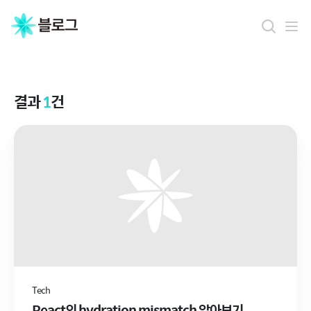
결
과
결과
1
건
Tech
React의 hydration mismatch 알아보기