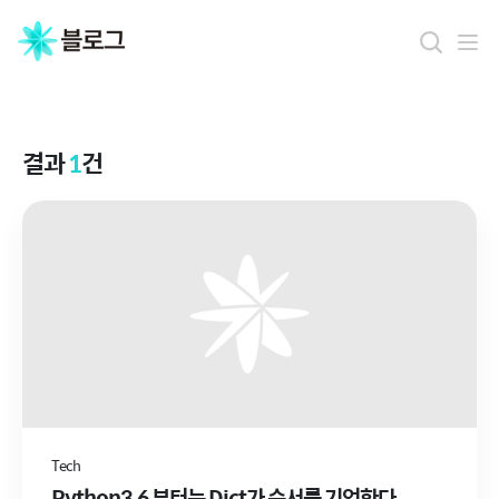
결
과
결과
1
건
Tech
Python3.6 부터는 Dict가 순서를 기억한다.