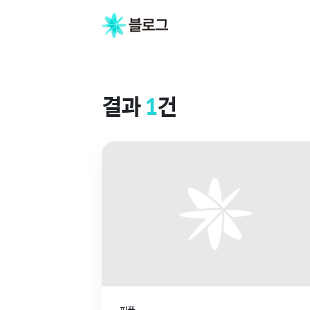
결
과
결과
1
건
피플