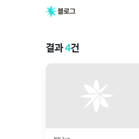
결
과
결과
4
건
컬처
Tech