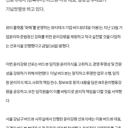
기념촬영을 하고 있다.
뷰티 플랫폼
‘
화해
’
를 운영하는 뷰티테크 기업 버드뷰
(
대표 이웅
)
는 지난
13
일 기
업윤리와 준법정신 강화를 위한 윤리강령을 제정하고 적극 실천할 것을 다짐하
는 선포식을 진행했다고 금일
(16
일
)
밝혔다
.
이번 윤리강령 선포는 버드뷰 임직원 윤리의식을 고취하고
,
경영 투명성 및 전문
성을 강화하기 위해 마련됐다
.
이날 버드뷰는 정직하고 투명한 업무 수행
,
임직
원 윤리의식 제고
,
사회적 책임 완수
,
정보보호 등의 내용을 담은
8
대 윤리행동강
령을 공유하고
,
모든 임직원들이 이를 바탕으로 윤리적 책임을 다할 것을 서약했
다
.
서울 강남구 버드뷰 사무실에서 진행된 윤리강령 선포식에는 이웅 버드뷰 대표
,