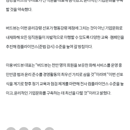
김경일 버드뷰 부대표가 전 직원을 대표해 참석했고
,
윤리적인 기업문화를 구축
할 것을 약속했다
.
버드뷰는 이번 윤리강령 선포가 행동강령 제정에 그치는 것이 아닌 기업문화로
내재화해 모든 임직원들이 자발적으로 이행할 수 있도록 다양한 교육
·
캠페인을
추진해 컴플라이언스
(
준법 감시
)
수준을 높여 갈 방침이다
.
이웅 버드뷰 대표는
“
버드뷰는 천만 명의 회원을 보유한 화해 서비스를 운영 중
인만큼 법과 윤리 준수를 경영활동의 최우선 가치로 삼을 것
”
이라며
“
이번 선포
식을 계기로 향후 정기 교육과 점검 체계를 마련해 전사 컴플라이언스 수준을 높
이고
,
윤리적인 기업문화를 구축하는 데 최선을 다할 것
”
이라고 밝혔다
.