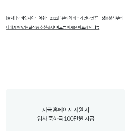
[출처]
[모비인사이드 어워드 2022] “뷰티와 테크가 만나면?”…성분분석부터
나에게 딱 맞는 화장품 추천까지! 버드뷰 이재은 파트장 인터뷰
지금 홈페이지 지원 시
입사 축하금 100만원 지급