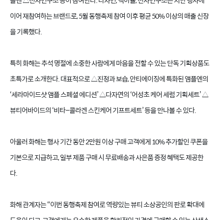
플엔
△
천사연구소 등이 참여한다
.
다자연
,
백아율
,
천사연구소는 지난 행사에
이어 재참여하는 브랜드로
, 5
월 동행축제 참여 이후 평균
50%
이상의 매출 신장
을 기록했다
.
특히 화해는 추석 명절에 소중한 사람에게 마음을 전할 수 있는 단독 기획상품도
초특가로 소개한다
.
대표적으로
△
진정과 보습
,
안티에이징에 특화된 앰플엔의
‘
세라마이드샷 앰플 스페셜 에디션
’ △
다자연의
‘
어성초 케어 세럼 기획세트
’ △
뷰티어바이드의
‘
비타
–
콜라겐 스킨케어 기프트세트
’
등을 만나볼 수 있다
.
아울러 화해는 행사 기간 동안
2
만원 이상 구매 고객에게
10%
추가할인 쿠폰을
기본으로 지급하고
,
일부 제품 구매 시 무료배송과 사은품 증정 혜택도 제공한
다
.
화해 관계자는
“
이번 동행축제 참여로 역량있는 뷰티 소상공인의 판로 확대에