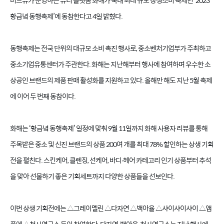
버드뷰가 운영하는 뷰티 플랫폼 화해가 국내 최대 규모 상생소비 축제인
‘2023
황금녘 동행축제
’
에 동참한다고
4
일 밝혔다
.
동행축제는 전국 단위의 대규모 소비 촉진 행사로
,
중소벤처기업부가 주최하고
중소기업유통센터가 주관한다
.
화해는 지난해부터 행사에 참여하며 우수한 소
상공인 브랜드의 제품 판매 활성화를 지원하고 있다
.
올해만 해도 지난
5
월 축제
에 이어 두 번째 동참이다
.
화해는
‘
황금녘 동행축제
’
일정에 맞춰
9
월
11
일까지 화해 사용자 리뷰를 통해
주목받은 중소 및 신진 브랜드의 상품
200
여 개를 최대
78%
할인하는 상생 기획
전을 펼친다
.
스킨케어
,
클렌징
,
선케어
,
바디
∙
헤어 카테고리 인기 상품부터 추석
을 맞아 선물하기 좋은 기획세트까지 다양한 상품들을 선보인다
.
이번 상생 기획전에는
△
그레이멜린
△
다자연
△
백아율
△
샤이샤이샤이
△
앰