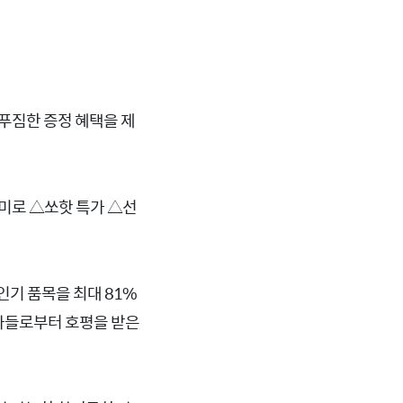
 푸짐한 증정 혜택을 제
의미로 △쏘핫 특가 △선
인기 품목을 최대 81%
용자들로부터 호평을 받은